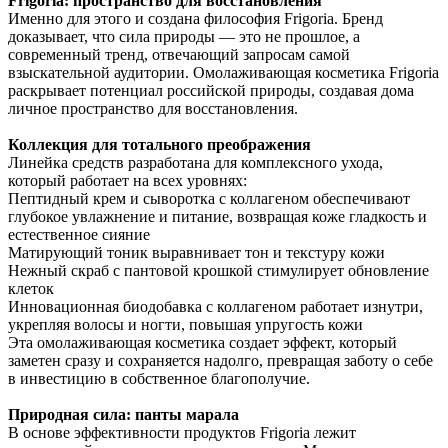
Frigoria: пространство для восстановления
Именно для этого и создана философия Frigoria. Бренд
доказывает, что сила природы — это не прошлое, а
современный тренд, отвечающий запросам самой
взыскательной аудитории. Омолаживающая косметика Frigoria
раскрывает потенциал российской природы, создавая дома
личное пространство для восстановления.
Коллекция для тотального преображения
Линейка средств разработана для комплексного ухода,
который работает на всех уровнях:
Пептидный крем и сыворотка с коллагеном обеспечивают
глубокое увлажнение и питание, возвращая коже гладкость и
естественное сияние
Матирующий тоник выравнивает тон и текстуру кожи
Нежный скраб с пантовой крошкой стимулирует обновление
клеток
Инновационная биодобавка с коллагеном работает изнутри,
укрепляя волосы и ногти, повышая упругость кожи
Эта омолаживающая косметика создает эффект, который
заметен сразу и сохраняется надолго, превращая заботу о себе
в инвестицию в собственное благополучие.
Природная сила: панты марала
В основе эффективности продуктов Frigoria лежит