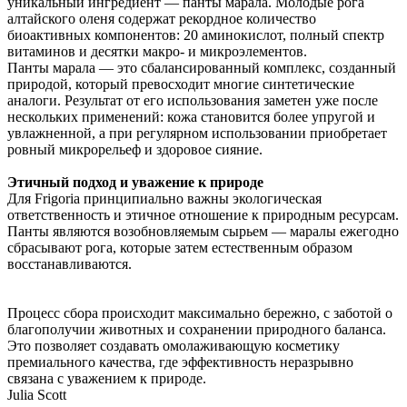
уникальный ингредиент — панты марала. Молодые рога
алтайского оленя содержат рекордное количество
биоактивных компонентов: 20 аминокислот, полный спектр
витаминов и десятки макро- и микроэлементов.
Панты марала — это сбалансированный комплекс, созданный
природой, который превосходит многие синтетические
аналоги. Результат от его использования заметен уже после
нескольких применений: кожа становится более упругой и
увлажненной, а при регулярном использовании приобретает
ровный микрорельеф и здоровое сияние.
Этичный подход и уважение к природе
Для Frigoria принципиально важны экологическая
ответственность и этичное отношение к природным ресурсам.
Панты являются возобновляемым сырьем — маралы ежегодно
сбрасывают рога, которые затем естественным образом
восстанавливаются.
Процесс сбора происходит максимально бережно, с заботой о
благополучии животных и сохранении природного баланса.
Это позволяет создавать омолаживающую косметику
премиального качества, где эффективность неразрывно
связана с уважением к природе.
Julia Scott