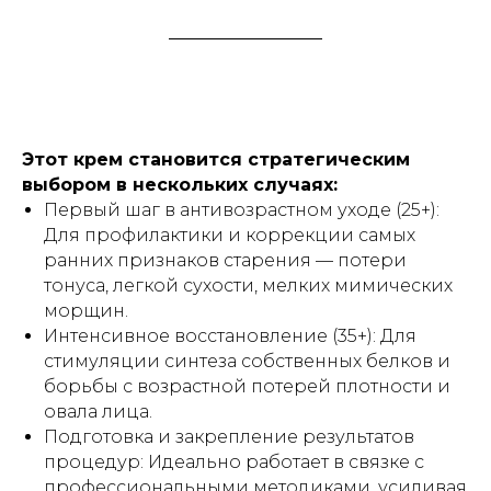
СОЦСЕТИ
127051
г. Москва, ул Петровка,
д. 20/1, помещ. 17
Этот крем становится стратегическим
Политика
Договор оферты
выбором в нескольких случаях:
конфиденциальности
Первый шаг в антивозрастном уходе (25+):
Согласие на обработку
Согласие на получение
персональных данных
Для профилактики и коррекции самых
рекламных рассылок
ранних признаков старения — потери
ИП Морозов Арсений Николаевич
тонуса, легкой сухости, мелких мимических
ИНН: 504792582440
морщин.
Бренд и сайт создал
Vincent
Интенсивное восстановление (35+): Для
© 2026 Все права защищены
стимуляции синтеза собственных белков и
борьбы с возрастной потерей плотности и
овала лица.
Подготовка и закрепление результатов
процедур: Идеально работает в связке с
профессиональными методиками, усиливая