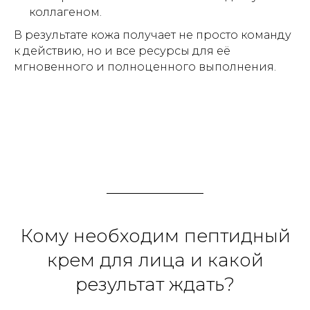
коллагеном.
В результате кожа получает не просто команду
к действию, но и все ресурсы для её
Активизирует регенерацию
мгновенного и полноценного выполнения.
клеток
СВЯЖИТЕСЬ С НАМИ
Кому необходим пептидный
крем для лица и какой
СВЯЖИТЕСЬ С НАМИ
результат ждать?
+7 925 682 42 12
INFO@FRIGORIA.RU