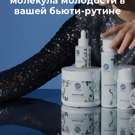
молекула молодости в
вашей бьюти-рутине