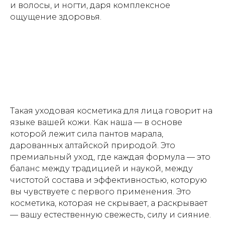
и волосы, и ногти, даря комплексное
127051
ощущение здоровья.
г. Москва, ул Петровка,
д. 20/1, помещ. 17
Политика
Договор оферты
конфиденциальности
Согласие на обработку
Согласие на получение
персональных данных
рекламных рассылок
ИП Морозов Арсений Николаевич
ИНН: 504792582440
Такая уходовая косметика для лица говорит на
Бренд и сайт создал
Vincent
языке вашей кожи. Как наша — в основе
© 2026 Все права защищены
которой лежит сила пантов марала,
дарованных алтайской природой. Это
премиальный уход, где каждая формула — это
баланс между традицией и наукой, между
чистотой состава и эффективностью, которую
вы чувствуете с первого применения. Это
косметика, которая не скрывает, а раскрывает
— вашу естественную свежесть, силу и сияние.