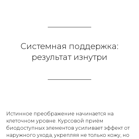
Активизирует регенерацию
клеток
СВЯЖИТЕСЬ С НАМИ
Системная поддержка:
результат изнутри
СВЯЖИТЕСЬ С НАМИ
+7 925 682 42 12
Истинное преображение начинается на
INFO@FRIGORIA.RU
клеточном уровне. Курсовой приём
СОЦСЕТИ
биодоступных элементов усиливает эффект от
наружного ухода, укрепляя не только кожу, но