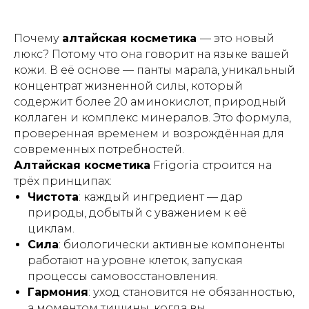
Почему
алтайская косметика
— это новый
люкс? Потому что она говорит на языке вашей
кожи. В её основе — панты марала, уникальный
концентрат жизненной силы, который
содержит более 20 аминокислот, природный
коллаген и комплекс минералов. Это формула,
проверенная временем и возрождённая для
современных потребностей.
Алтайская косметика
Frigoria строится на
трёх принципах:
Чистота
: каждый ингредиент — дар
природы, добытый с уважением к её
циклам.
Сила
: биологически активные компоненты
работают на уровне клеток, запуская
процессы самовосстановления.
Гармония
: уход становится не обязанностью,
а моментом тишины, когда вы