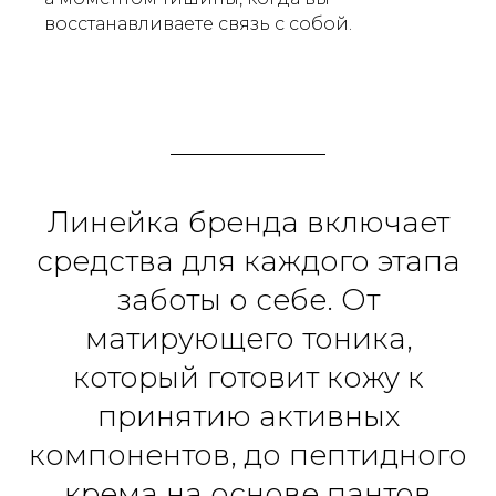
восстанавливаете связь с собой.
Активизирует регенерацию
клеток
СВЯЖИТЕСЬ С НАМИ
Линейка бренда включает
средства для каждого этапа
заботы о себе. От
матирующего тоника,
который готовит кожу к
СВЯЖИТЕСЬ С НАМИ
+7 925 682 42 12
принятию активных
INFO@FRIGORIA.RU
компонентов, до пептидного
СОЦСЕТИ
крема на основе пантов