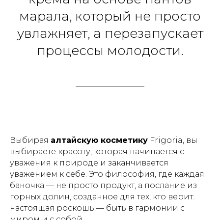
марала, который не просто
127051
увлажняет, а перезапускает
г. Москва, ул Петровка,
д. 20/1, помещ. 17
процессы молодости.
Политика
Договор оферты
конфиденциальности
Согласие на обработку
Согласие на получение
персональных данных
рекламных рассылок
ИП Морозов Арсений Николаевич
ИНН: 504792582440
Бренд и сайт создал
Vincent
© 2026 Все права защищены
Выбирая
алтайскую косметику
Frigoria, вы
выбираете красоту, которая начинается с
уважения к природе и заканчивается
уважением к себе. Это философия, где каждая
баночка — не просто продукт, а послание из
горных долин, созданное для тех, кто верит:
настоящая роскошь — быть в гармонии с
миром и с собой.